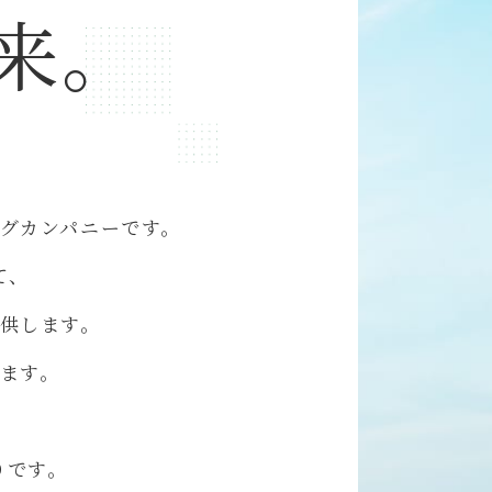
来。
グカンパニーです。
て、
供します。
ます。
りです。